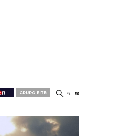
GRUPO EITB
EU
ES