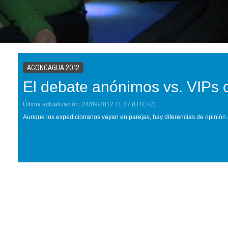
ACONCAGUA 2012
El debate anónimos vs. VIPs 
Última actualización:
24/09/2012
11:37
(UTC+2)
Aunque los expedicionarios vayan en parejas, hay diferencias de opinión