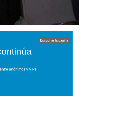
Escuchar la página
continúa
 entre anónimos y VIPs.