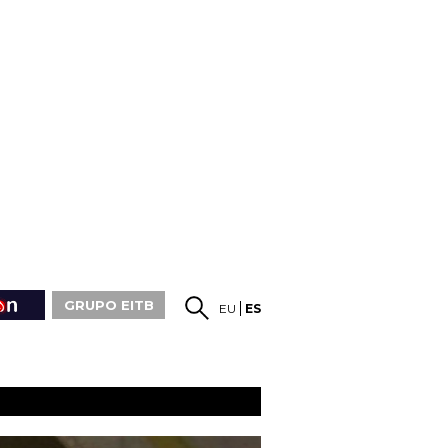
GRUPO EITB
EU
ES