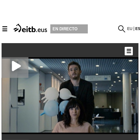
☰
EU
E
EN DIRECTO
☰