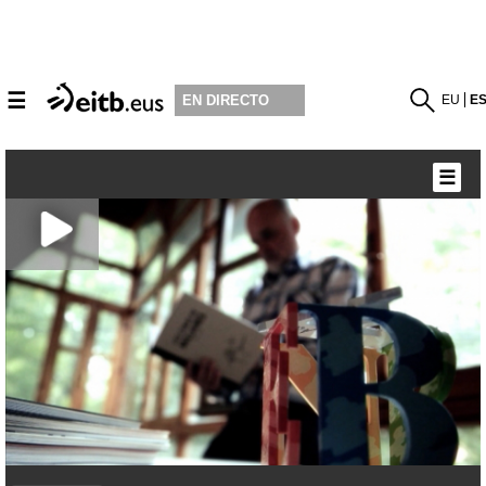
☰
EU
E
EN DIRECTO
☰