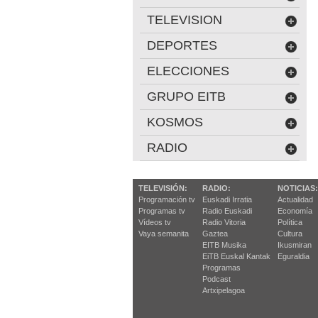
TELEVISION
DEPORTES
ELECCIONES
GRUPO EITB
KOSMOS
RADIO
TELEVISIÓN:
RADIO:
NOTICIAS:
Programación tv
Euskadi Irratia
Actualidad
Programas tv
Radio Euskadi
Economía
Vídeos tv
Radio Vitoria
Política
Vaya semanita
Gaztea
Cultura
EITB Musika
Ikusmiran
EiTB Euskal Kantak
Eguraldia
Programas
Podcast
Artxipelagoa