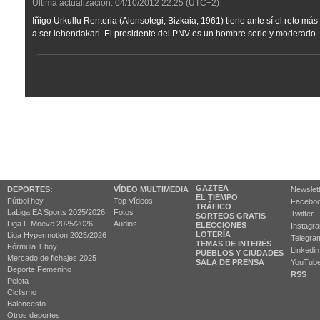
Última actualización:
04/10/2012
22:25
(UTC+2)
Iñigo Urkullu Renteria (Alonsotegi, Bizkaia, 1961) tiene ante sí el reto má
a ser lehendakari. El presidente del PNV es un hombre serio y moderado.
GAZTEA
DEPORTES:
VÍDEO MULTIMEDIA
Newslet
EL TIEMPO
Fútbol hoy
Top Vídeos
Facebo
TRÁFICO
LaLiga EA Sports 2025/2026
Fotos
Twitter
SORTEOS GRATIS
Liga F Moeve 2025/2026
Audios
ELECCIONES
Instagr
LOTERÍA
Liga Hypermotion 2025/2026
Telegra
TEMAS DE INTERÉS
Fórmula 1 hoy
Linkedin
PUEBLOS Y CIUDADES
Mercado de fichajes 2025
SALA DE PRENSA
YouTub
Deporte Femenino
RSS
Pelota
Ciclismo
Baloncesto
Otros deportes