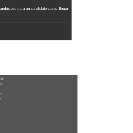
s ambicioso para un candidato vasco: llegar
ter
ok
am
m
e