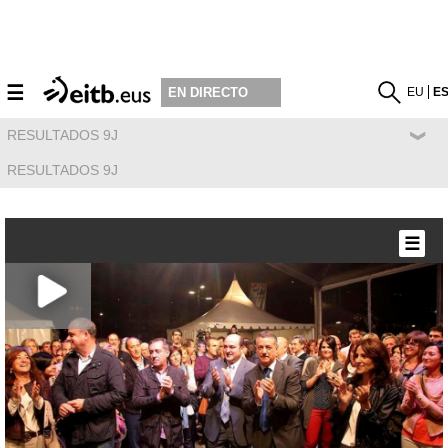
☰
EU
E
EN DIRECTO
RESULTADOS 9J
RESULTADOS 9J
☰