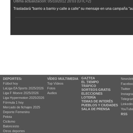
Última actualización:
05/10/2012
20:03
(UTC+2)
Trasladará "barrio a barrio y calle a calle" su mensaje en una campaña "au
GAZTEA
DEPORTES:
VÍDEO MULTIMEDIA
Newslet
EL TIEMPO
Fútbol hoy
Top Vídeos
Facebo
TRÁFICO
LaLiga EA Sports 2025/2026
Fotos
Twitter
SORTEOS GRATIS
Liga F Moeve 2025/2026
Audios
ELECCIONES
Instagr
LOTERÍA
Liga Hypermotion 2025/2026
Telegra
TEMAS DE INTERÉS
Fórmula 1 hoy
Linkedin
PUEBLOS Y CIUDADES
Mercado de fichajes 2025
SALA DE PRENSA
YouTub
Deporte Femenino
RSS
Pelota
Ciclismo
Baloncesto
Otros deportes