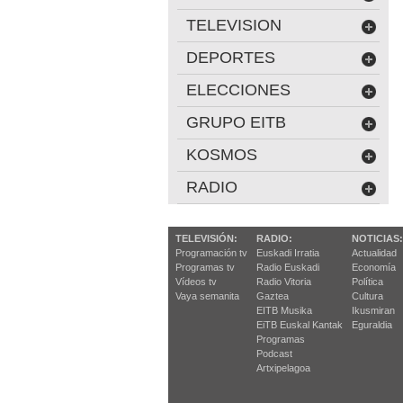
TELEVISION
DEPORTES
ELECCIONES
GRUPO EITB
KOSMOS
RADIO
TELEVISIÓN:
RADIO:
NOTICIAS:
Programación tv
Euskadi Irratia
Actualidad
Programas tv
Radio Euskadi
Economía
Vídeos tv
Radio Vitoria
Política
Vaya semanita
Gaztea
Cultura
EITB Musika
Ikusmiran
EiTB Euskal Kantak
Eguraldia
Programas
Podcast
Artxipelagoa