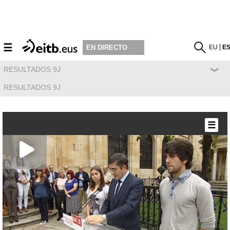
☰
EU
E
EN DIRECTO
RESULTADOS 9J
RESULTADOS 9J
☰