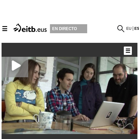
☰
EU
E
EN DIRECTO
☰