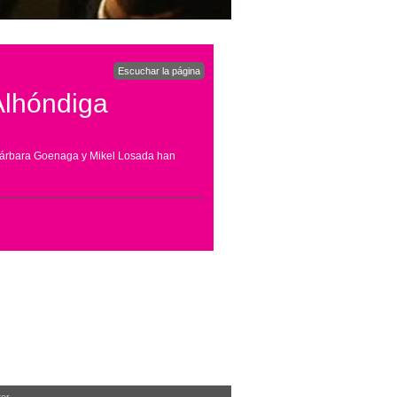
Escuchar la página
Alhóndiga
 Bárbara Goenaga y Mikel Losada han