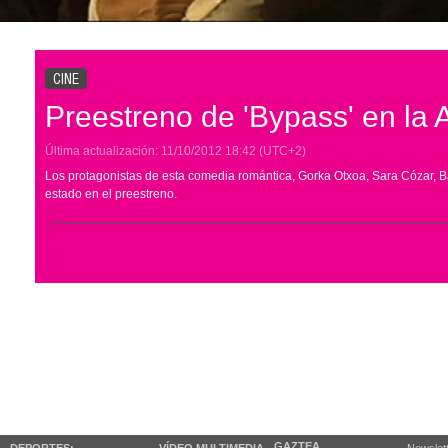
CINE
Preestreno de 'Bypass' en la 
Última actualización:
11/10/2012
18:42
(UTC+2)
Los protagonistas de esta comedia romántica, Gorka Otxoa, Sara Cózar,
estado en el preestreno.
GAZTEA