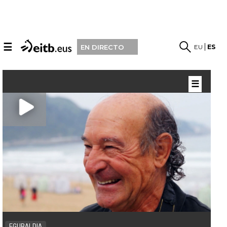
☰
EU
ES
EN DIRECTO
☰
EGURALDIA