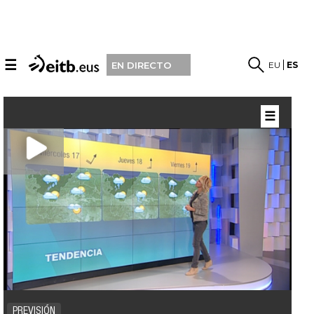
☰
EU
ES
EN DIRECTO
☰
PREVISIÓN