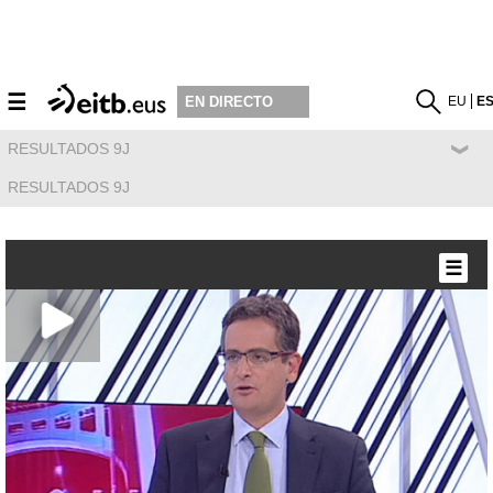
☰
EU
E
EN DIRECTO
RESULTADOS 9J
RESULTADOS 9J
☰