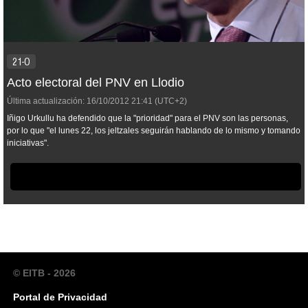
21-O
Acto electoral del PNV en Llodio
Última actualización:
16/10/2012
21:41
(UTC+2)
Iñigo Urkullu ha defendido que la "prioridad" para el PNV son las personas,
por lo que "el lunes 22, los jeltzales seguirán hablando de lo mismo y tomando
iniciativas".
© EITB - 2026
Portal de Privacidad