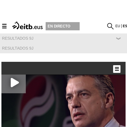
☰
EU
E
EN DIRECTO
RESULTADOS 9J
RESULTADOS 9J
☰