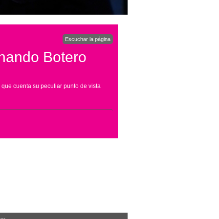
Escuchar la página
rnando Botero
 que cuenta su peculiar punto de vista