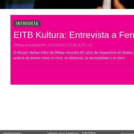
ENTREVISTA
EITB Kultura: Entrevista a Fe
Última actualización:
17/10/2012
10:06
(UTC+2)
El Museo Bellas Artes de Bilbao muestra 60 años de trayectoria de Botero,
acerca de temas como el circo, la violencia, la sensualidad o el clero.
GAZTEA