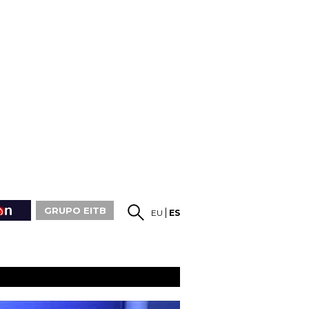
GRUPO EITB
EU
ES