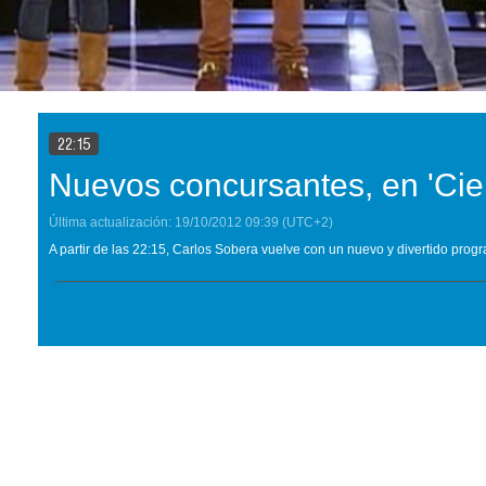
22:15
Nuevos concursantes, en 'Cie
Última actualización:
19/10/2012
09:39
(UTC+2)
A partir de las 22:15, Carlos Sobera vuelve con un nuevo y divertido progr