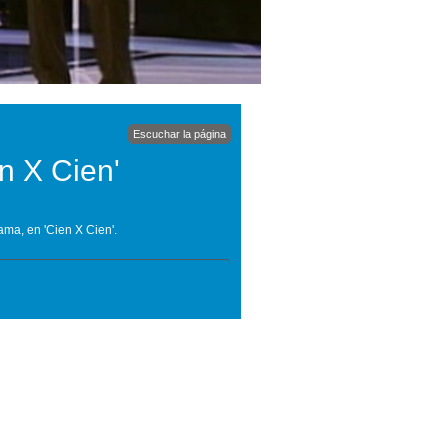
Escuchar la página
n X Cien'
ama, en 'Cien X Cien'.