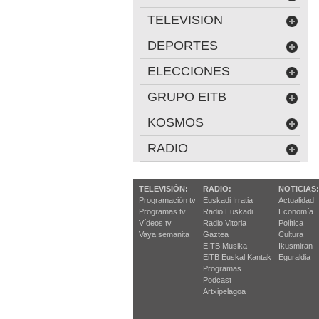
TELEVISION
DEPORTES
ELECCIONES
GRUPO EITB
KOSMOS
RADIO
TELEVISIÓN:
RADIO:
NOTICIAS:
Programación tv
Euskadi Irratia
Actualidad
Programas tv
Radio Euskadi
Economía
Vídeos tv
Radio Vitoria
Política
Vaya semanita
Gaztea
Cultura
EITB Musika
Ikusmiran
EiTB Euskal Kantak
Eguraldia
Programas
Podcast
Artxipelagoa