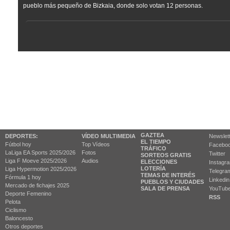
pueblo más pequeño de Bizkaia, donde solo votan 12 personas.
GAZTEA
DEPORTES:
VÍDEO MULTIMEDIA
Newslet
EL TIEMPO
Fútbol hoy
Top Vídeos
Facebo
TRÁFICO
LaLiga EA Sports 2025/2026
Fotos
Twitter
SORTEOS GRATIS
Liga F Moeve 2025/2026
Audios
ELECCIONES
Instagr
LOTERÍA
Liga Hypermotion 2025/2026
Telegra
TEMAS DE INTERÉS
Fórmula 1 hoy
Linkedin
PUEBLOS Y CIUDADES
Mercado de fichajes 2025
SALA DE PRENSA
YouTub
Deporte Femenino
RSS
Pelota
Ciclismo
Baloncesto
Otros deportes