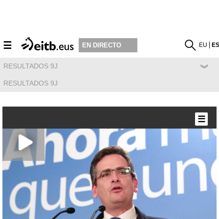
☰
EU
E
EN DIRECTO
RESULTADOS 9J
RESULTADOS 9J
☰