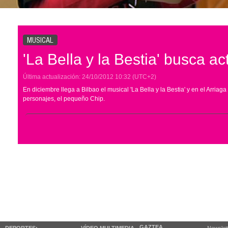
MUSICAL
'La Bella y la Bestia' busca a
Última actualización:
24/10/2012
10:32
(UTC+2)
En diciembre llega a Bilbao el musical 'La Bella y la Bestia' y en el Arria
personajes, el pequeño Chip.
GAZTEA