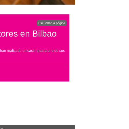
Escuchar la página
ctores en Bilbao
ga han realizado un casting para uno de sus