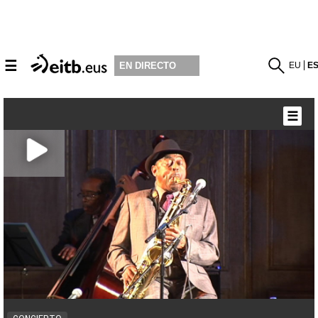
☰
EU
E
EN DIRECTO
☰