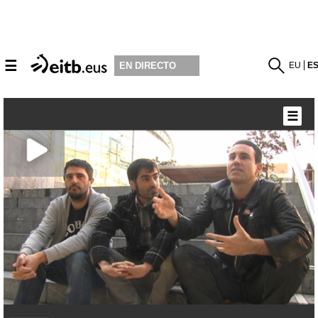
☰
EU
E
EN DIRECTO
☰