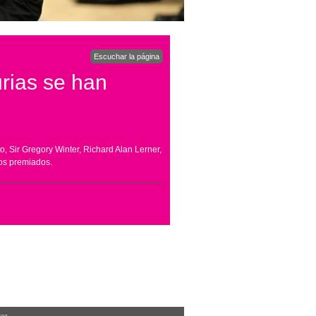
Escuchar la página
rias se han
Sir Gregory Winter, Richard Alan Lerner,
los premiados.