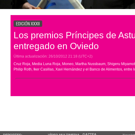
EDICIÓN XXXII
Los premios Príncipes de Astu
entregado en Oviedo
Última actualización:
26/10/2012
21:18
(UTC+2)
Cruz Roja, Media Luna Roja, Moneo, Martha Nussbaum, Shigeru Miyamoto, 
Philip Roth, Iker Casillas, Xavi Hernández y el Banco de Alimentos, entre 
GAZTEA