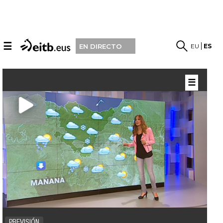
☰
EU
ES
EN DIRECTO
☰
PREVISIÓN