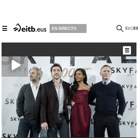
☰
EU
E
EN DIRECTO
☰