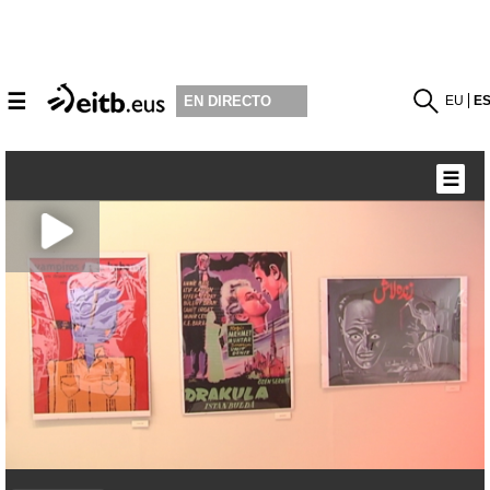
☰
EU
E
EN DIRECTO
☰