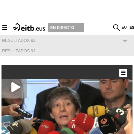
☰
EU
E
EN DIRECTO
RESULTADOS 9J
RESULTADOS 9J
☰