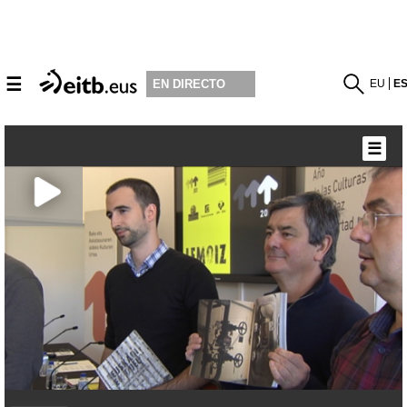
☰
EU
E
EN DIRECTO
☰