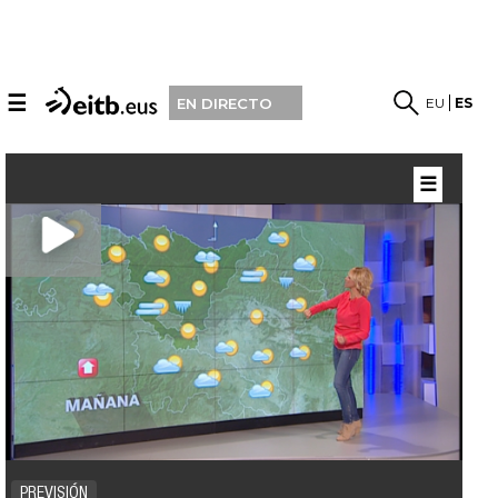
☰
EU
ES
EN DIRECTO
☰
PREVISIÓN