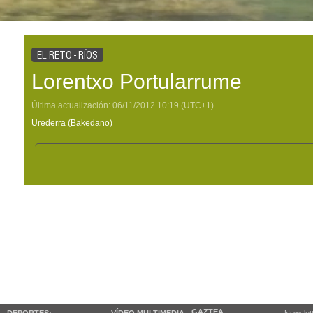
EL RETO - RÍOS
Lorentxo Portularrume
Última actualización:
06/11/2012
10:19
(UTC+1)
Urederra (Bakedano)
GAZTEA