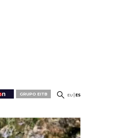
GRUPO EITB
EU
ES