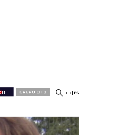
GRUPO EITB
EU
ES