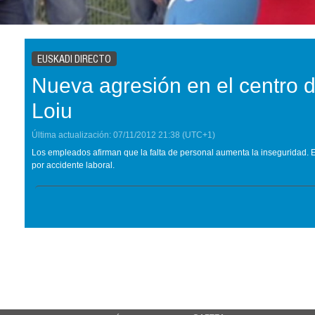
EUSKADI DIRECTO
Nueva agresión en el centro 
Loiu
Última actualización:
07/11/2012
21:38
(UTC+1)
Los empleados afirman que la falta de personal aumenta la inseguridad. 
por accidente laboral.