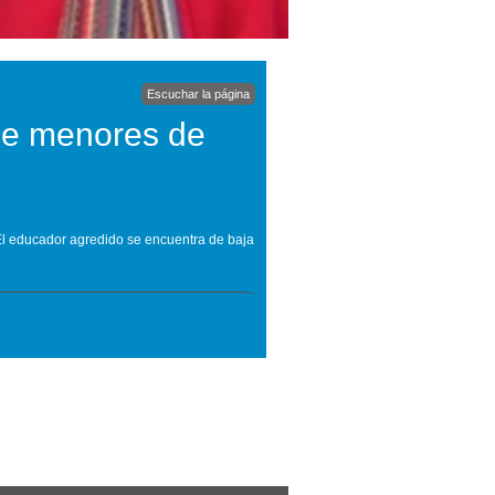
Escuchar la página
de menores de
El educador agredido se encuentra de baja