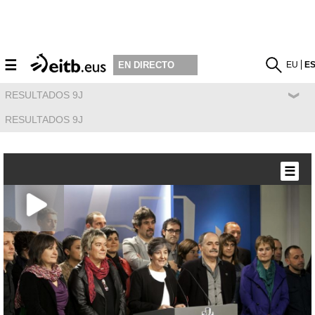
☰
EU
E
EN DIRECTO
RESULTADOS 9J
RESULTADOS 9J
☰