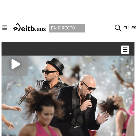
☰
EU
E
EN DIRECTO
☰