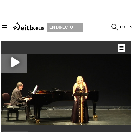
☰
EU
E
EN DIRECTO
☰