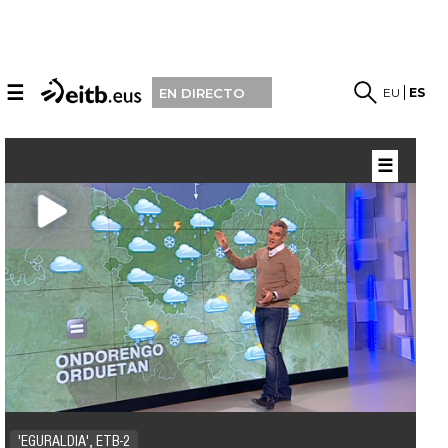
☰
EU
ES
EN DIRECTO
☰
'EGURALDIA', ETB-2