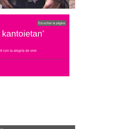
Escuchar la página
 kantoietan'
 con la alegría de vivir.