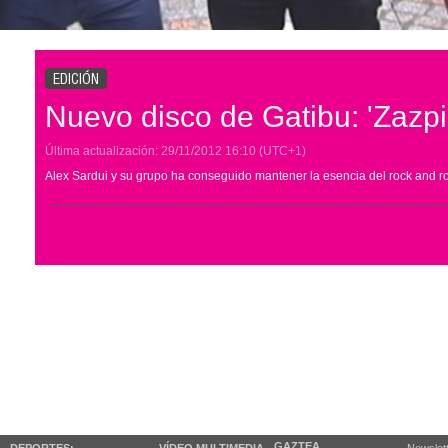
EDICIÓN
Nuevo disco de Gatibu: 'Zazpi
Última actualización:
29/11/2012
16:10
(UTC+1)
Alex Sardui y su grupo ha conseguido mantener la esencia del rock and roll
GAZTEA