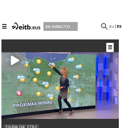
☰
EU
ES
EN DIRECTO
☰
'EGURALDIA', ETB-2