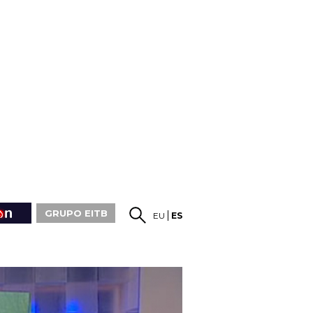
GRUPO EITB
EU
ES