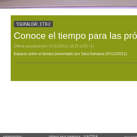
'EGURALDIA', ETB-2
Conoce el tiempo para las pr
Última actualización:
07/12/2012
18:15
(UTC+1)
Espacio sobre el tiempo presentado por Sara Gandara (07/12/2012).
GAZTEA