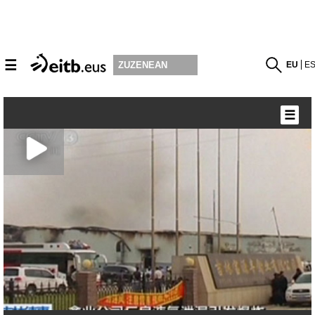
☰
EU
E
ZUZENEAN
☰