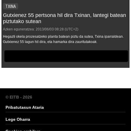
TXINA
Gutxienez 55 pertsona hil dira Txinan, lantegi batean
piztutako sutean
Azken eguneratzea:
2013/06/03
08:28
(UTC+2)
Hegazti okela prozesatzeko planta batean piztu da sutea, Txina iparraldean.
Gutxienez 55 lagun hil dira, eta hamarka dira zauritutakoak.
© EITB - 2026
Pribatutasun Ataria
Lege Oharra