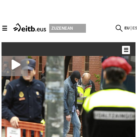
☰
EU
E
ZUZENEAN
☰