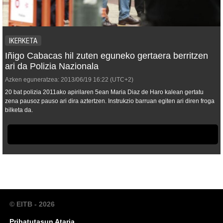
IKERKETA
Iñigo Cabacas hil zuten eguneko gertaera berritzen
ari da Polizia Nazionala
Azken eguneratzea:
2013/06/19
16:22
(UTC+2)
20 bat polizia 2011ako apirilaren 5ean Maria Diaz de Haro kalean gertatu
zena pausoz pauso ari dira aztertzen. Instrukzio barruan egiten ari diren froga
bilketa da.
© EITB - 2026
Pribatutasun Ataria