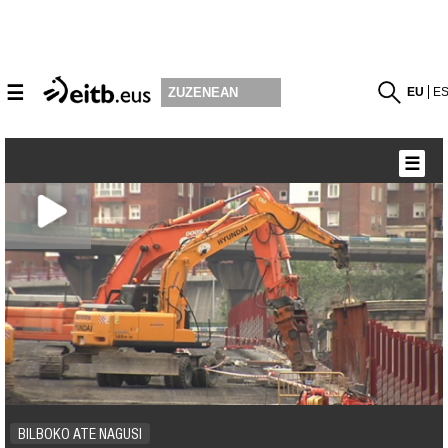
☰
EU
E
ZUZENEAN
☰
BILBOKO ATE NAGUSI