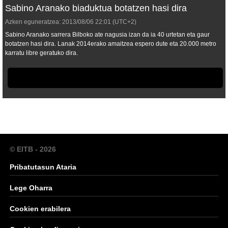
Sabino Aranako biaduktua botatzen hasi dira
Azken eguneratzea:
2013/08/06
22:01
(UTC+2)
Sabino Aranako sarrera Bilboko ate nagusia izan da ia 40 urtetan eta gaur
botatzen hasi dira. Lanak 2014erako amaitzea espero dute eta 20.000 metro
karratu libre geratuko dira.
© EITB - 2026
Pribatutasun Ataria
Lege Oharra
Cookien erabilera