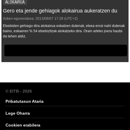
ALOKAIRUA
Gero eta jende gehiagok alokairua aukeratzen du
Azken eguneratzea:
2013/08/07
17:29
(UTC+2)
Etxebiden gehiago dira alokairua eskatzen dutenak, etxea erosi nahi dutenak
baino, eskaeren % 54 etxebizitzak alokatzeko dira. Orain arteko joera hautsi
da lehen aldiz.
© EITB - 2026
Pribatutasun Ataria
Lege Oharra
Cookien erabilera