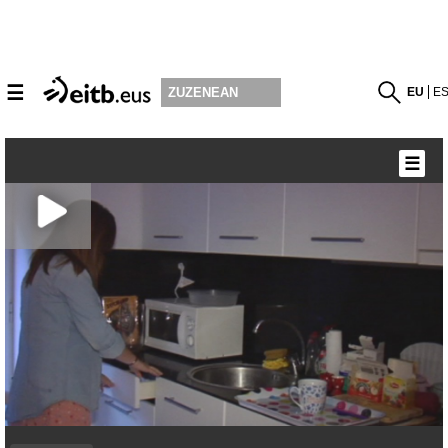
☰
EU
E
ZUZENEAN
☰