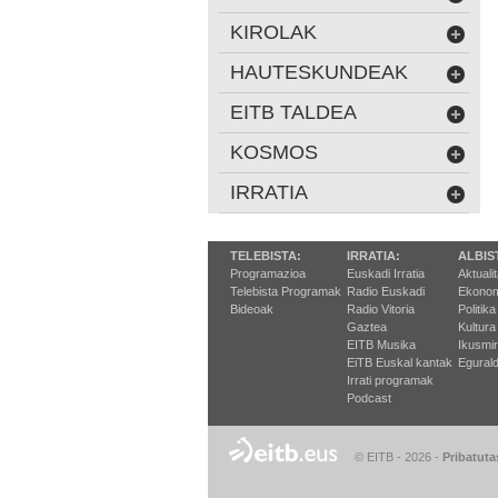
KIROLAK
HAUTESKUNDEAK
EITB TALDEA
KOSMOS
IRRATIA
TELEBISTA:
IRRATIA:
ALBIS
Programazioa
Euskadi Irratia
Aktuali
Telebista Programak
Radio Euskadi
Ekonom
Bideoak
Radio Vitoria
Politika
Gaztea
Kultura
EITB Musika
Ikusmi
EiTB Euskal kantak
Egurald
Irrati programak
Podcast
© EITB - 2026
-
Pribatuta