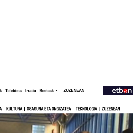
ZUZENEAN
Telebista
Besteak
k
Irratia
A
KULTURA
OSASUNA ETA ONGIZATEA
TEKNOLOGIA
ZUZENEAN