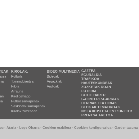
GAZTEA
TEAK:
KIROLAK:
BIDEO MULTIMEDIA
EGURALDIA
tatea
Futbola
Bideoak
TRAFIKOA
ia
Txirrindularitza
Argazkiak
HAUTESKUNDEAK
Pilota
Audioak
ZOZKETAK DOAN
LOTERIA
Arrauna
PARTE HARTU
ran
Kirol gehiago
GAI INTERESGARRIAK
ia
Futbol sailkapenak
HERRIAK ETA HIRIAK
Saskibaloi sailkapenak
BLOGAK TEMATIKOAK
Kirolak zuzenean
NOLA IKUSI ETA ENTZUN EITB
PRENTSA ARETOA
sun Ataria
-
Lege Oharra
-
Cookien erabilera
-
Cookien konfigurazioa
-
Gardentasuna