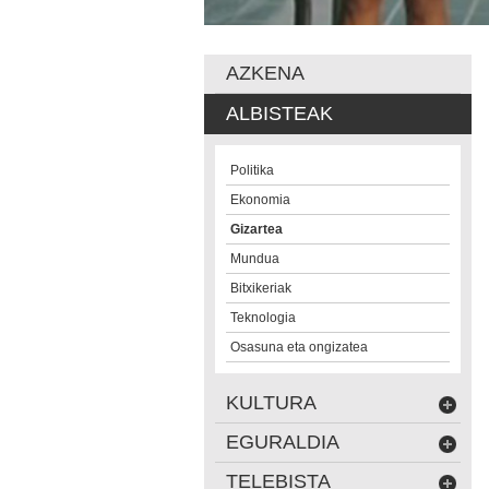
AZKENA
ALBISTEAK
Politika
Ekonomia
Gizartea
Mundua
Bitxikeriak
Teknologia
Osasuna eta ongizatea
KULTURA
EGURALDIA
TELEBISTA