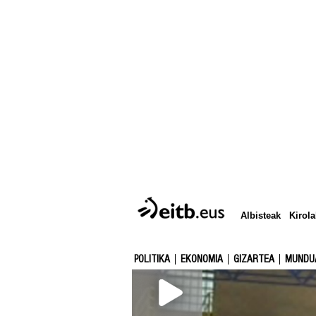
Albisteak
Kirola
POLITIKA
EKONOMIA
GIZARTEA
MUNDU