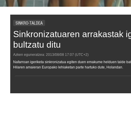
SINKRO-TALDEA
Sinkronizatuaren arrakastak i
bultzatu ditu
Azken eguneratzea:
2013/08/08
17:07
(UTC+2)
Nafarroan igeriketa sinkronizatua egiten duen emakume helduen talde bat s
Hilaren amaieran Europako lehiaketan parte hartuko dute, Holandan.