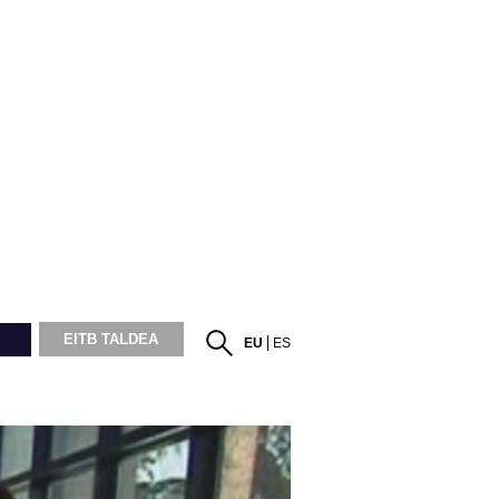
EITB TALDEA
EU
ES