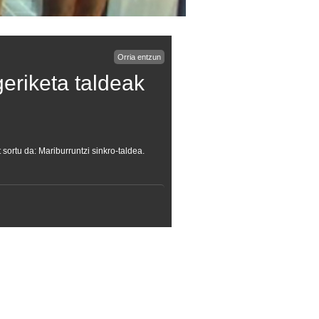
Orria entzun
geriketa taldeak
ortu da: Mariburruntzi sinkro-taldea.