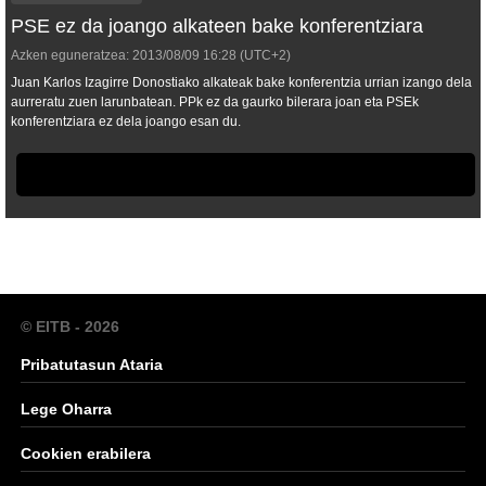
PSE ez da joango alkateen bake konferentziara
Azken eguneratzea:
2013/08/09
16:28
(UTC+2)
Juan Karlos Izagirre Donostiako alkateak bake konferentzia urrian izango dela
aurreratu zuen larunbatean. PPk ez da gaurko bilerara joan eta PSEk
konferentziara ez dela joango esan du.
© EITB - 2026
Pribatutasun Ataria
Lege Oharra
Cookien erabilera