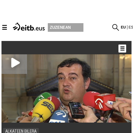
☰
EU
E
ZUZENEAN
☰
ALKATEEN BILERA