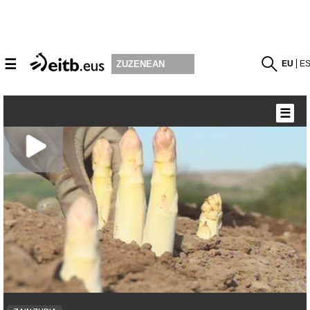
☰
EU
E
ZUZENEAN
☰