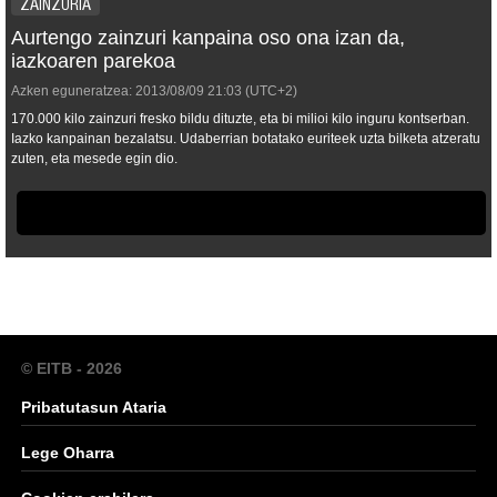
ZAINZURIA
Aurtengo zainzuri kanpaina oso ona izan da,
iazkoaren parekoa
Azken eguneratzea:
2013/08/09
21:03
(UTC+2)
170.000 kilo zainzuri fresko bildu dituzte, eta bi milioi kilo inguru kontserban.
Iazko kanpainan bezalatsu. Udaberrian botatako euriteek uzta bilketa atzeratu
zuten, eta mesede egin dio.
© EITB - 2026
Pribatutasun Ataria
Lege Oharra