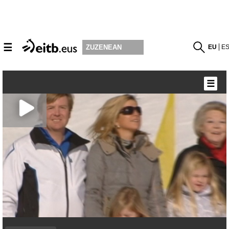
☰
EU
E
ZUZENEAN
☰