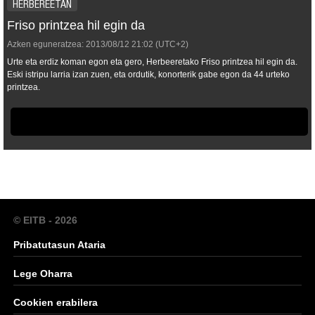
HERBEREETAN
Friso printzea hil egin da
Azken eguneratzea:
2013/08/12
21:02
(UTC+2)
Urte eta erdiz koman egon eta gero, Herbeeretako Friso printzea hil egin da.
Eski istripu larria izan zuen, eta ordutik, konorterik gabe egon da 44 urteko
printzea.
© EITB - 2026
Pribatutasun Ataria
Lege Oharra
Cookien erabilera