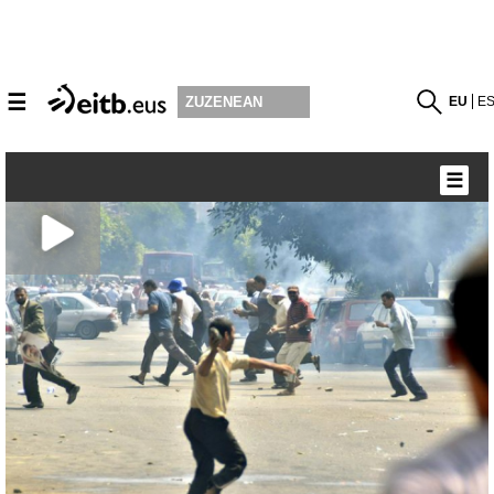
☰
EU
E
ZUZENEAN
☰