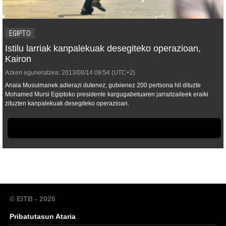
EGIPTO
Istilu larriak kanpalekuak desegiteko operazioan,
Kairon
Azken eguneratzea:
2013/08/14
09:54
(UTC+2)
Anaia Musulmanek adierazi dutenez, gutxienez 200 pertsona hil dituzte
Mohamed Mursi Egiptoko presidente kargugabetuaren jarraitzaileek eraiki
zituzten kanpalekuak desegiteko operazioan.
© EITB - 2026
Pribatutasun Ataria