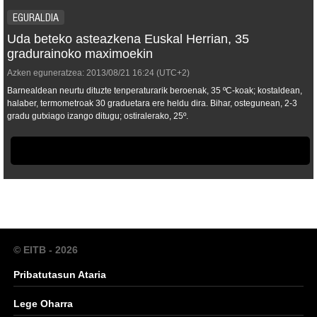
EGURALDIA
Uda beteko asteazkena Euskal Herrian, 35
gradurainoko maximoekin
Azken eguneratzea:
2013/08/21
16:24
(UTC+2)
Barnealdean neurtu dituzte tenperaturarik beroenak, 35 ºC-koak; kostaldean,
halaber, termometroak 30 graduetara ere heldu dira. Bihar, ostegunean, 2-3
gradu gutxiago izango ditugu; ostiralerako, 25º.
© EITB - 2026
Pribatutasun Ataria
Lege Oharra