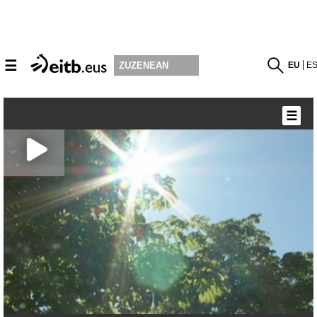
☰
EU
E
ZUZENEAN
☰