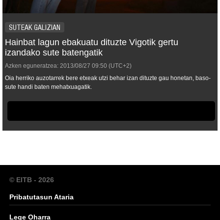
SUTEAK GALIZIAN
Hainbat lagun ebakuatu dituzte Vigotik gertu
izandako sute batengatik
Azken eguneratzea:
2013/08/27
09:50
(UTC+2)
Oia herriko auzotarrek bere etxeak utzi behar izan dituzte gau honetan, baso-
sute handi baten mehatxuagatik.
© EITB - 2026
Pribatutasun Ataria
Lege Oharra