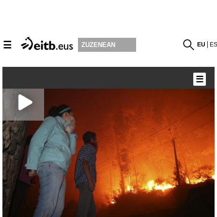
☰
EU
E
ZUZENEAN
☰