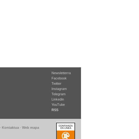
Newsletterra
Facebook
Twitter
Instagram
Telegram
Linkedin
YouTube
RSS
-
Kontaktua
-
Web mapa