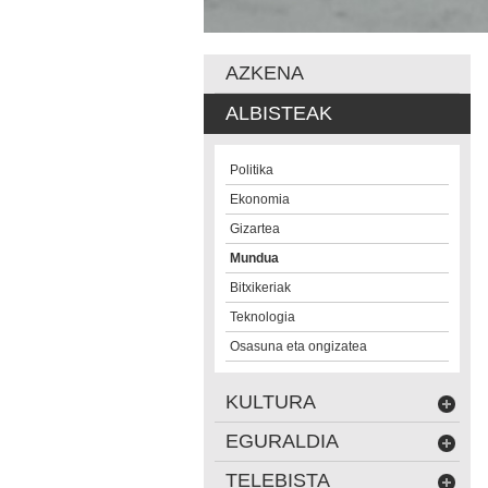
AZKENA
ALBISTEAK
Politika
Ekonomia
Gizartea
Mundua
Bitxikeriak
Teknologia
Osasuna eta ongizatea
KULTURA
EGURALDIA
TELEBISTA