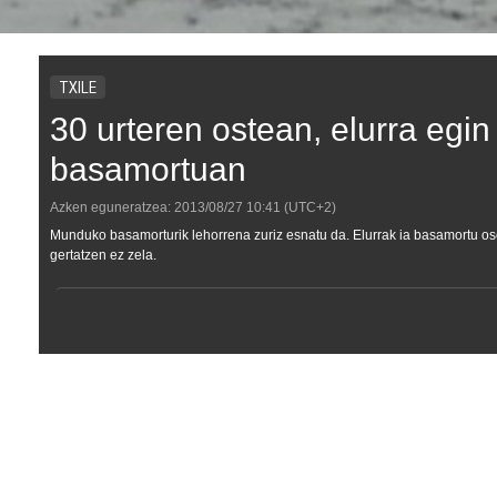
TXILE
30 urteren ostean, elurra egi
basamortuan
Azken eguneratzea:
2013/08/27
10:41
(UTC+2)
Munduko basamorturik lehorrena zuriz esnatu da. Elurrak ia basamortu osoa
gertatzen ez zela.