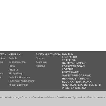
GAZTEA
TEAK:
KIROLAK:
BIDEO MULTIMEDIA
EGURALDIA
tatea
Futbola
Bideoak
TRAFIKOA
ia
Txirrindularitza
Argazkiak
HAUTESKUNDEAK
Pilota
Audioak
ZOZKETAK DOAN
LOTERIA
Arrauna
PARTE HARTU
ran
Kirol gehiago
GAI INTERESGARRIAK
ia
Futbol sailkapenak
HERRIAK ETA HIRIAK
Saskibaloi sailkapenak
BLOGAK TEMATIKOAK
Kirolak zuzenean
NOLA IKUSI ETA ENTZUN EITB
PRENTSA ARETOA
sun Ataria
-
Lege Oharra
-
Cookien erabilera
-
Cookien konfigurazioa
-
Gardentasuna