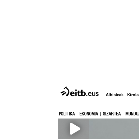
Albisteak
Kirola
POLITIKA
EKONOMIA
GIZARTEA
MUNDU