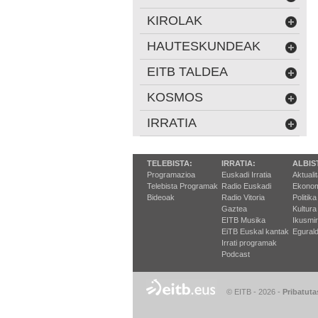
KIROLAK
HAUTESKUNDEAK
EITB TALDEA
KOSMOS
IRRATIA
TELEBISTA:
IRRATIA:
ALBIS
Programazioa
Euskadi Irratia
Aktuali
Telebista Programak
Radio Euskadi
Ekonom
Bideoak
Radio Vitoria
Politika
Gaztea
Kultura
EITB Musika
Ikusmi
EiTB Euskal kantak
Egurald
Irrati programak
Podcast
© EITB - 2026
-
Pribatuta