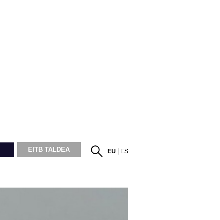
EITB TALDEA
EU
ES