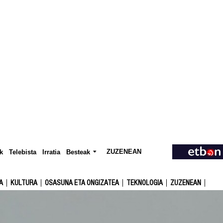
ZUZENEAN
Telebista
Besteak
k
Irratia
A
KULTURA
OSASUNA ETA ONGIZATEA
TEKNOLOGIA
ZUZENEAN