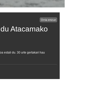
Orria entzun
n du Atacamako
 estali du. 30 urte gertakari hau