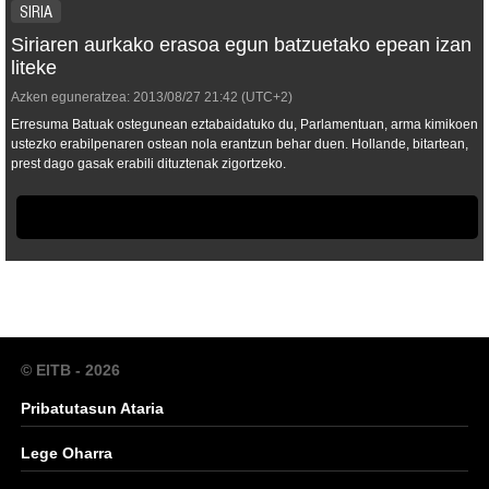
SIRIA
Siriaren aurkako erasoa egun batzuetako epean izan
liteke
Azken eguneratzea:
2013/08/27
21:42
(UTC+2)
Erresuma Batuak ostegunean eztabaidatuko du, Parlamentuan, arma kimikoen
ustezko erabilpenaren ostean nola erantzun behar duen. Hollande, bitartean,
prest dago gasak erabili dituztenak zigortzeko.
© EITB - 2026
Pribatutasun Ataria
Lege Oharra