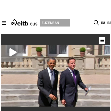
☰
EU
E
ZUZENEAN
☰